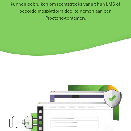
kunnen gebruiken om rechtstreeks vanuit hun LMS of
beoordelingsplatform deel te nemen aan een
Proctorio-tentamen.