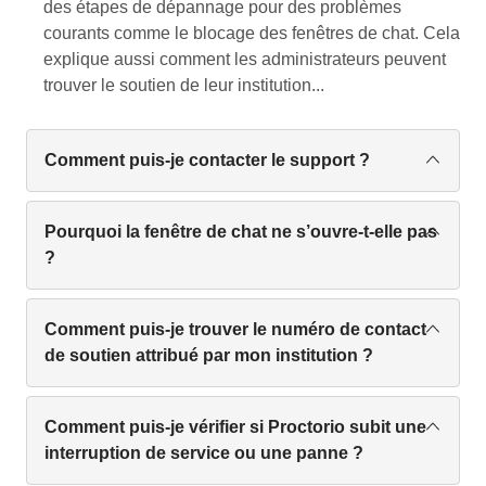
des étapes de dépannage pour des problèmes
Proctorio.
courants comme le blocage des fenêtres de chat. Cela
explique aussi comment les administrateurs peuvent
Extension du Superviseur d’Examen Sécurisé
trouver le soutien de leur institution...
Proctorio
Comment puis-je contacter le support ?
Le support est disponible par chat, email ou
téléphone 24h/24, 365 jours sur 365. * Chat : Pour
Pourquoi la fenêtre de chat ne s’ouvre-t-elle pas
lancer un chat, cliquez sur le bouclier d’extension
?
Proctorio sur la page de l’examen ou visitez
Confirmez que votre navigateur autorise les
chat.proctorio.com. * Email :
support@proctorio.com
cookies tiers. Si les cookies tiers sont bloqués,
Comment puis-je trouver le numéro de contact
* Téléphone : Veuillez contacter votre
modifiez pour autoriser tous ou ajouter le domaine,
de soutien attribué par mon institution ?
administrateur d’examen ou vérifier les instructions
static.olark.com, à la liste des sites autorisés.
fournies pour un numéro de support Proctorio.
Les administrateurs de Proctorio peuvent localiser
le numéro de support attribué à leur établissement
Comment puis-je vérifier si Proctorio subit une
[Autorisation des cookies tiers]
Accès au support
sur la page compte du tableau de bord Proctorio.
interruption de service ou une panne ?
(articles/1752105811361 les cookies de tiers)