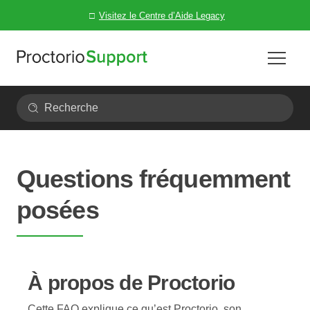
Skip to main content
Visitez le Centre d’Aide Legacy
Recherche
Questions fréquemment
posées
À propos de Proctorio
Cette FAQ explique ce qu’est Proctorio, son