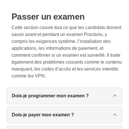
Veuillez vous rendre
https://uptime.proctorio.com/
pour vérifier l’état actuel du service de Proctorio.
Passer un examen
Cette section couvre tout ce que les candidats doivent
savoir avant et pendant un examen Proctorio, y
compris les exigences système, l’installation des
applications, les informations de paiement, et
comment confirmer si un examen est surveillé. Il traite
également des problèmes courants comme le contenu
manquant, les codes d’accès et les services interdits
comme les VPN.
Dois-je programmer mon examen ?
Non, sauf indication contraire de votre
administrateur d’examen, vous pouvez passer à
Dois-je payer mon examen ?
l’heure et au lieu de votre choix.
Certaines institutions exigent que les candidats