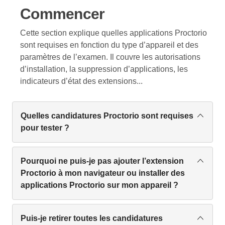
examiner les rapports et certifications d’audit de la
consulter. Si une institution demande un support
Application Compagnon Sécurisée Proctorio
Commencer
confidentialité et de la sécurité des données
technique, elle peut accorder un accès temporaire
internes et externes ; il se peut que vous soyez tenu
au personnel de Proctorio pour le dépannage. Cet
Cette section explique quelles applications Proctorio
de signer un accord de confidentialité (NDA) avant
accès est révoqué une fois le problème résolu.
sont requises en fonction du type d’appareil et des
d’accéder à certains documents sensibles.
paramètres de l’examen. Il couvre les autorisations
Confidentialité et sécurité des données
d’installation, la suppression d’applications, les
Confidentialité et sécurité des données
indicateurs d’état des extensions...
Quelles candidatures Proctorio sont requises
pour tester ?
Il se peut que vous deviez utiliser une ou plusieurs
applications Proctorio pour passer votre examen ;
Pourquoi ne puis-je pas ajouter l’extension
Les applications requises dépendront de votre
Proctorio à mon navigateur ou installer des
appareil et des paramètres de l’examen. Pour les
applications Proctorio sur mon appareil ?
utilisateurs d’ordinateurs portables et de bureau,
Si vous utilisez un appareil géré fourni par votre
vous devez ajouter l’extension Proctorio à un
institution ou organisation, il se peut que vous ne
Puis-je retirer toutes les candidatures
navigateur compatible ; il se peut également que