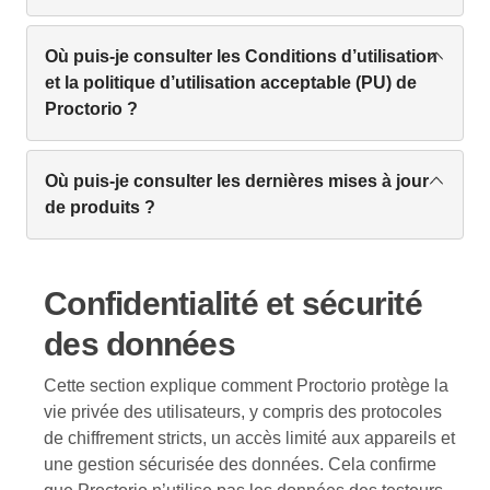
sont activés dans l’examen, ainsi que de
d’évaluer les informations et de décider si des
Non. Proctorio agrège, analyse et présente les
sélectionner quels comportements ou activités sont
fautes ont eu lieu.
données — il est incapable de prendre une
Où puis-je consulter les Conditions d’utilisation
signalés comme suspects.
décision. Il incombe au réviseur d’examen, ou à
et la politique d’utilisation acceptable (PU) de
À propos de Proctorio
l’organisation administratrice, d’évaluer toutes les
Proctorio ?
À propos de Proctorio
données avant de décider si une faute a eu lieu.
Veuillez consulter notre page Politiques pour
consulter les Conditions d’utilisation et la politique
Où puis-je consulter les dernières mises à jour
À propos de Proctorio
d’utilisation acceptable de Proctorio, ainsi que
de produits ?
d’autres informations sur la politique.
Veuillez consulter le journal des modifications de
Proctorio pour voir les améliorations et correctifs
Politiques Proctorio
Confidentialité et sécurité
récents des produits.
des données
Journal des changements
Cette section explique comment Proctorio protège la
vie privée des utilisateurs, y compris des protocoles
de chiffrement stricts, un accès limité aux appareils et
une gestion sécurisée des données. Cela confirme