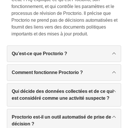
fonctionnement, et qui contrôle les paramètres et le
processus de révision de Proctorio. Il précise que
Proctorio ne prend pas de décisions automatisées et
fournit des liens vers des documents politiques
importants et des mises à jour produit.
Qu’est-ce que Proctorio ?
Proctorio est une plateforme d’intégrité en ligne
propulsée par l’IA qui offre un surveillement
Comment fonctionne Proctorio ?
d’examens hautement personnalisable ainsi que
Proctorio utilise l’IA pour identifier des
d’autres outils pour créer des environnements
comportements potentiellement suspects, l’activité
Qui décide des données collectées et de ce qui
d’apprentissage et d’évaluation en ligne sécurisés.
des appareils ou les conditions de test en analysant
est considéré comme une activité suspecte ?
les données d’examen, les enregistrements et les
À propos de Proctorio
L’administrateur ou le prestataire de l’examen est
informations des appareils. Toutes les données et
responsable de décider quels paramètres
Proctorio est-il un outil automatisé de prise de
analyses sont mises à disposition de
d’enregistrement, de verrouillage et de vérification
décision ?
l’administrateur de l’examen, qui est chargé