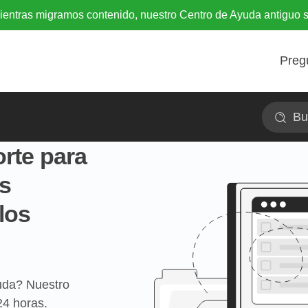
entras migramos contenido, nuestro Centro de Ayuda antiguo s
Preg
Buscar
rte para
s
los
uda? Nuestro
24 horas.