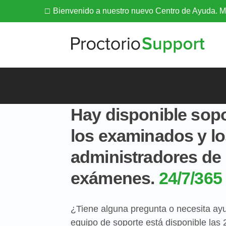
Skip to main content
Bienvenido a nuestro nuevo Centro de Ayuda. Mi
Hay disponible sopo
los examinados y lo
administradores de 
exámenes.
24/7/365
¿Tiene alguna pregunta o necesita ay
equipo de soporte está disponible las 