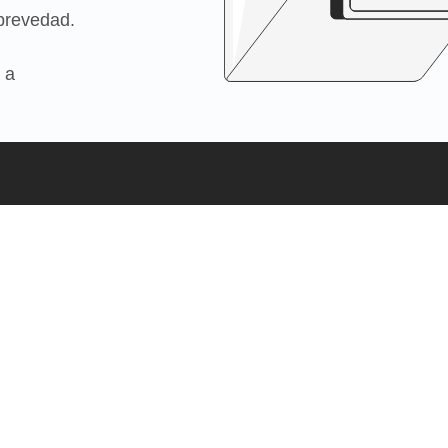
brevedad.
 a