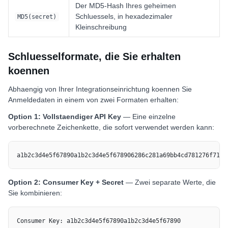
Der MD5-Hash Ihres geheimen
Schluessels, in hexadezimaler
MD5(secret)
Kleinschreibung
Schluesselformate, die Sie erhalten
koennen
Abhaengig von Ihrer Integrationseinrichtung koennen Sie
Anmeldedaten in einem von zwei Formaten erhalten:
Option 1: Vollstaendiger API Key
— Eine einzelne
vorberechnete Zeichenkette, die sofort verwendet werden kann:
a1b2c3d4e5f67890a1b2c3d4e5f678906286c281a69bb4cd781276f71da
Option 2: Consumer Key + Secret
— Zwei separate Werte, die
Sie kombinieren:
Consumer Key: a1b2c3d4e5f67890a1b2c3d4e5f67890
