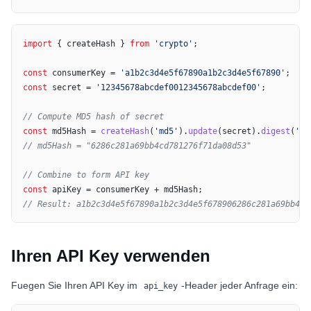
import
 { createHash } 
from
'crypto'
;

const
 consumerKey = 
'a1b2c3d4e5f67890a1b2c3d4e5f67890'
const
 secret = 
'12345678abcdef0012345678abcdef00'
;

// Compute MD5 hash of secret
const
 md5Hash = 
createHash
(
'md5'
).
update
(secret).
digest
(
'he
// md5Hash = "6286c281a69bb4cd781276f71da08d53"
// Combine to form API key
const
// Result: a1b2c3d4e5f67890a1b2c3d4e5f678906286c281a69bb4cd
Ihren API Key verwenden
Fuegen Sie Ihren API Key im
-Header jeder Anfrage ein:
api_key