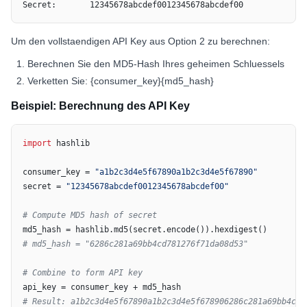
Secret:       12345678abcdef0012345678abcdef00
Um den vollstaendigen API Key aus Option 2 zu berechnen:
Berechnen Sie den MD5-Hash Ihres geheimen Schluessels
Verketten Sie: {consumer_key}{md5_hash}
Beispiel: Berechnung des API Key
import
 hashlib

consumer_key = 
"a1b2c3d4e5f67890a1b2c3d4e5f67890"
secret = 
"12345678abcdef0012345678abcdef00"
# Compute MD5 hash of secret
# md5_hash = "6286c281a69bb4cd781276f71da08d53"
# Combine to form API key
# Result: a1b2c3d4e5f67890a1b2c3d4e5f678906286c281a69bb4cd7