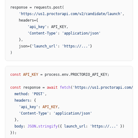
response = requests.post(

'https://us1.proctorapi.com/v2/candidate/launch'
,

    headers={

'api_key'
: API_KEY,

'Content-Type'
: 
'application/json'
    },

    json={
'launch_url'
: 
'https://...'
}

)
const
API_KEY
 = process.
env
.
PROCTORIO_API_KEY
;

const
 response = 
await
fetch
(
'https://us1.proctorapi.com/v2
method
: 
'POST'
,

headers
: {

'api_key'
: 
API_KEY
,

'Content-Type'
: 
'application/json'
  },

body
: 
JSON
.
stringify
({ 
launch_url
: 
'https://...'
 })

});